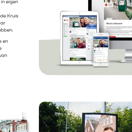
 in eigen
ode Kruis
aar
hebben.
s en
e
 van