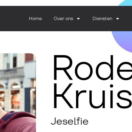
Home
Over ons
Diensten
Rod
Krui
Jeselfie