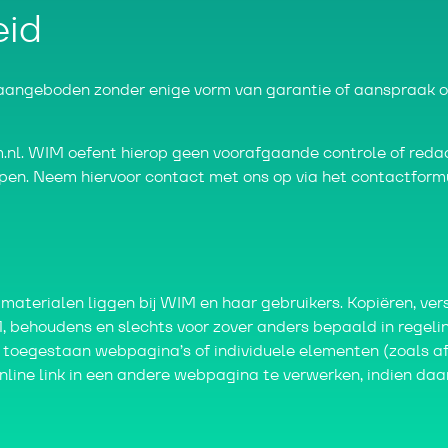
eid
ngeboden zonder enige vorm van garantie of aanspraak op 
l. WIM oefent hierop geen voorafgaande controle of redact
jpen. Neem hiervoor contact met ons op via het contactformu
materialen liggen bij WIM en haar gebruikers. Kopiëren, ver
 behoudens en slechts voor zover anders bepaald in regelin
t toegestaan webpagina’s of individuele elementen (zoals af
line link in een andere webpagina te verwerken, indien daa