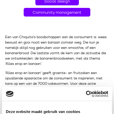
Social design
Community management
Een van Chiquita’s boodschappen aan de consument is: wees
bewust en gooi nooit een banaan zomaar weg. Die kun je
namelijk altijd nog gebruiken voor een smoothie, of een
bananenbrood. Die laatste vormt de kern van de activatie die
we ontwikkelden: de bananenbroodweken, met als thema
‘Alles erop en banaan’.
‘Alles erop en banaan’ geeft groente- en fruitzaken een
opvallende spaaractie om de consument te inspireren, met
kans op een van de 7000 cakevormen. Voor deze actie
ontwikkelden we het spaarmechanisme en diverse
winkelmaterialen in de bekende Chiquita-stijl om de activatie
aan te jagen en te laden, zoals een receptenkalender, posters
en een spaar- en toonbankkaart.
Deze website maakt gebruik van cookies