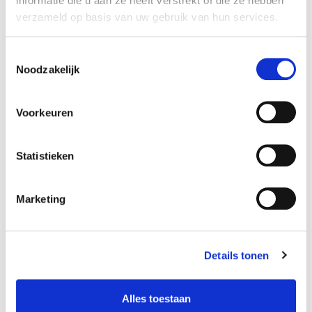
informatie die u aan ze heeft verstrekt of die ze hebben
kiezen altijd de juiste mix voor maximale impact.
verzameld op basis van uw gebruik van hun services.
Bovendien houden we rekening met de timing, het
beschikbare budget en de fasering van jouw
Toestemmingsselectie
campagne of activatie. We bepalen de beste
Noodzakelijk
momenten om te communiceren met jouw
doelgroep, zodat onze boodschap ook écht wordt
ontvangen en opgemerkt.
Voorkeuren
Statistieken
Communicatie concept
Marketing
Content creatie
Details tonen
Alles toestaan