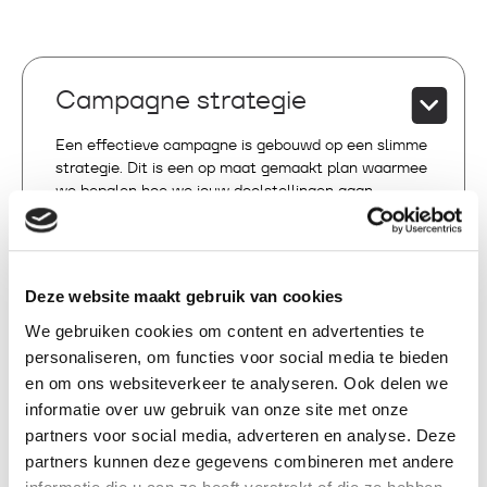
Campagne strategie
Een effectieve campagne is gebouwd op een slimme
strategie. Dit is een op maat gemaakt plan waarmee
we bepalen hoe we jouw doelstellingen gaan
bereiken en met welke combinatie van on- en offline
communicatiemiddelen we jouw doelgroepen
aanspreken en activeren.
Deze website maakt gebruik van cookies
Bij het ontwikkelen van jouw campagne strategie
spelen we dus in op jouw specifieke doelstellingen,
We gebruiken cookies om content en advertenties te
doelgroepen en de marktsituatie.
personaliseren, om functies voor social media te bieden
Onze strategie omvat de kanalen en platforms die
en om ons websiteverkeer te analyseren. Ook delen we
we gaan gebruiken om jouw communicatie
informatie over uw gebruik van onze site met onze
boodschap effectief te verspreiden. Of het nu gaat
partners voor social media, adverteren en analyse. Deze
om social media, traditionele advertenties, influencer
partners kunnen deze gegevens combineren met andere
marketing of een combinatie van benaderingen, we