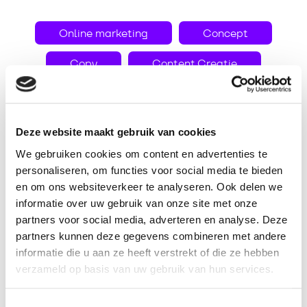
Online marketing
Concept
Copy
Content Creatie
Deze website maakt gebruik van cookies
Hiervoor ontwikkelden we een gefaseerde campagnestructuur.
We gebruiken cookies om content en advertenties te
Met per fase een eigen doelstelling, communicatieboodschap,
personaliseren, om functies voor social media te bieden
beeldtaal en call to action. Dit stelt ons in staat om elke
en om ons websiteverkeer te analyseren. Ook delen we
potentiële klant in de juiste fase van hun klantreis aan te
informatie over uw gebruik van onze site met onze
spreken met bijpassende en doeltreffende online advertenties.
Ook maken we de campagne zo analyseerbaar en meetbaar,
partners voor social media, adverteren en analyse. Deze
waardoor we de touwtjes in handen hebben om te A/B testen,
partners kunnen deze gegevens combineren met andere
optimaliseren en indien nodig bij te sturen. We houden elkaar
informatie die u aan ze heeft verstrekt of die ze hebben
continu up-to-date.
verzameld op basis van uw gebruik van hun services.
Om de intensieve samenwerking rondom deze
campagnestructuur een vliegende start te geven, hebben we
Toestemmingsselectie