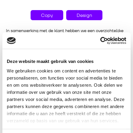
Copy
Design
In samenwerking met de klant hebben we een overzichtelijke
“magazine plank” opgesteld, waarin alle rubrieken en pagina’s
logisch werden ingedeeld. Vervolgens hebben we het design
een frisse update gegeven en per pagina de ideale inhoud en
opmaak bepaald. Hierbij hebben we uitgebreid gekeken naar
Deze website maakt gebruik van cookies
de inzet van beeldmateriaal, typografie en kleurgebruik.
We gebruiken cookies om content en advertenties te
Daarnaast hebben we diverse interviews gehouden,
personaliseren, om functies voor social media te bieden
waaronder met Meester Patissier en Meester Boulanger
Robèrt van Beckhoven en diverse theatermakers.
en om ons websiteverkeer te analyseren. Ook delen we
informatie over uw gebruik van onze site met onze
Onze copywriter reisde hiervoor door heel Brabant om de
partners voor social media, adverteren en analyse. Deze
hoofdpersonen het spreekwoordelijke hemd van ’t lijf te
partners kunnen deze gegevens combineren met andere
vragen!
informatie die u aan ze heeft verstrekt of die ze hebben
Het resultaat mag er zijn! Een prachtig magazine vol variatie,
verzameld op basis van uw gebruik van hun services.
met tal van interviews, achtergrondartikelen en uiteraard de
volledige theaterprogrammering. Het magazine werd