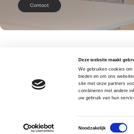
Contact
Deze website maakt gebru
We gebruiken cookies om c
De Amert 136
bieden en om ons websitev
5462 GH Veghel
site met onze partners vo
info@wearewim.nl
combineren met andere inf
uw gebruik van hun servic
Toestemmingsselectie
Onderdeel van
Mensen Van
Noodzakelijk