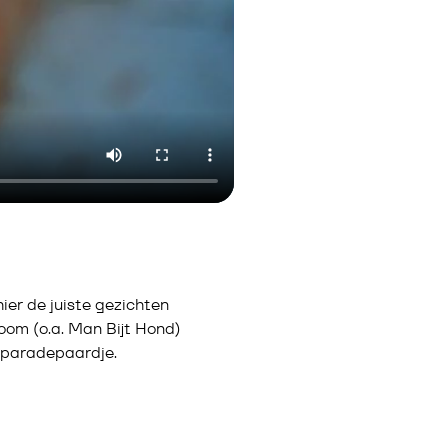
hier de juiste gezichten
om (o.a. Man Bijt Hond)
s paradepaardje.