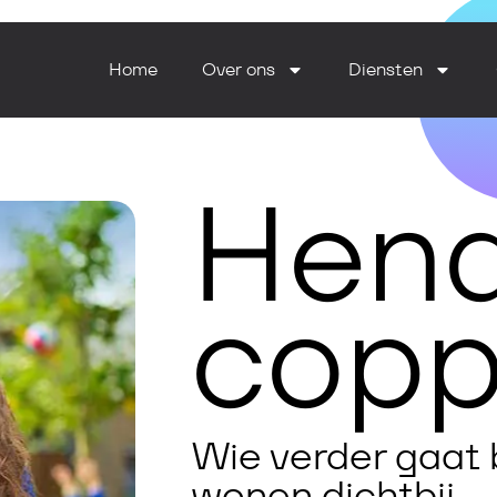
Home
Over ons
Diensten
Hend
cop
Wie verder gaat
wonen dichtbij