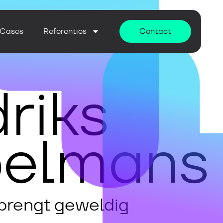
Cases
Referenties
Contact
riks
pelmans
 brengt geweldig