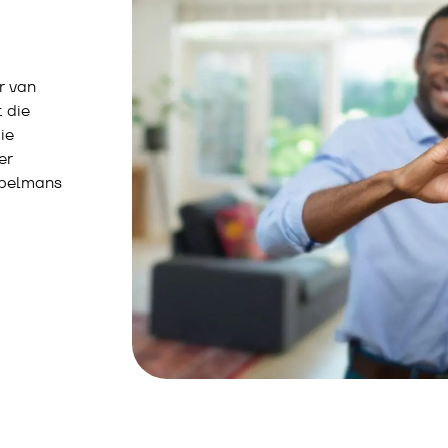
r van
 die
ie
er
oppelmans