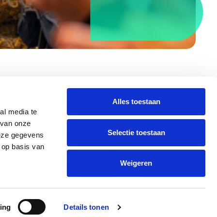
Alles toestaan
al media te
Volg ons ook op:
Privacy
 van onze
Selectie toestaan
deze gegevens
 op basis van
Weigeren
De kracht van combinatie
ing
Details tonen