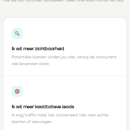
hoe we dat concreet aanpakken. Geen one-size-fits-all verhaal.
Ik wil meer zichtbaarheid
Potentiële klanten vinden jou niet, terwijl de concurrent
wel bovenaan staat.
Ik wil meer kwalitatieve leads
Ik krijg traffic maar het converteert niet naar echte
klanten of aanvragen.