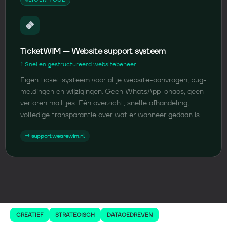
TicketWIM — Website support systeem
↑ Snel en gestructureerd websitebeheer
Eigen ticket systeem voor al je website-aanvragen, bug-
meldingen en wijzigingen. Geen WhatsApp-chaos, geen
verloren mailtjes. Eén overzicht, snelle afhandeling,
volledige transparantie over wat er wanneer gedaan is.
→ support.wearewim.nl
CREATIEF
STRATEGISCH
DATAGEDREVEN