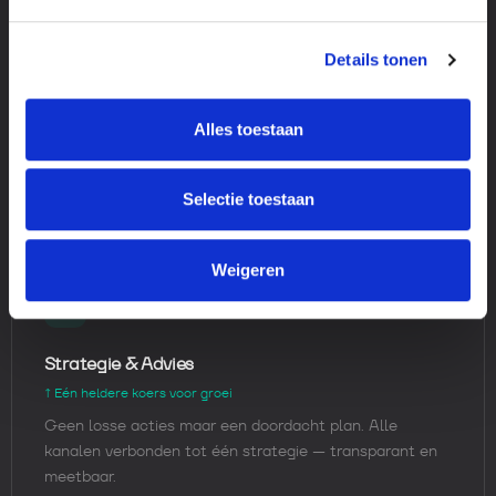
Details tonen
AI & Automation
↑ Slimmer werken, sneller schalen
Repeterende taken automatiseren, AI inzetten voor
Alles toestaan
content en campagnes, workflows bouwen die tijd
besparen.
Selectie toestaan
Weigeren
Strategie & Advies
↑ Eén heldere koers voor groei
Geen losse acties maar een doordacht plan. Alle
kanalen verbonden tot één strategie — transparant en
meetbaar.