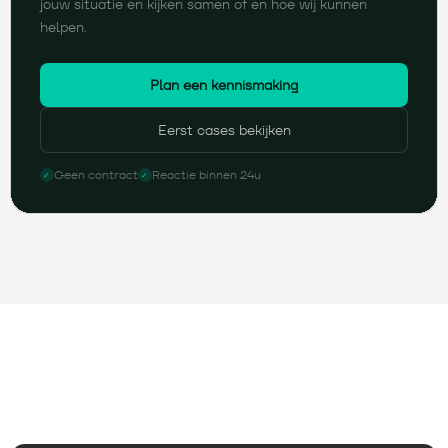
jouw situatie en kijken samen of en hoe wij kunnen
helpen.
Plan een kennismaking
Eerst cases bekijken
Geen contract
Reactie binnen 24u
✓
✓