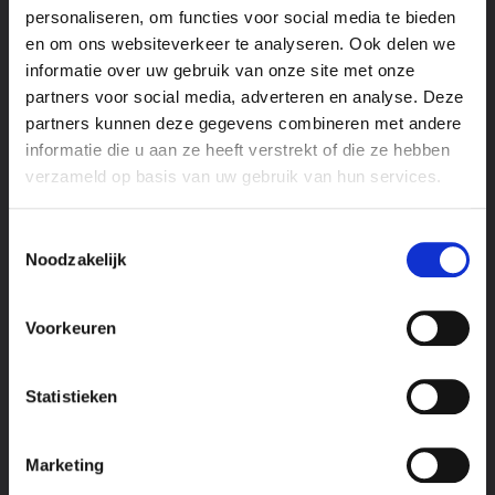
Dashboards & Rapportage
personaliseren, om functies voor social media te bieden
en om ons websiteverkeer te analyseren. Ook delen we
↑ Altijd inzicht in wat werkt
informatie over uw gebruik van onze site met onze
Realtime dashboards die je laten zien wat je marketing
partners voor social media, adverteren en analyse. Deze
oplevert. Geen Excel, geen giswerk.
partners kunnen deze gegevens combineren met andere
informatie die u aan ze heeft verstrekt of die ze hebben
verzameld op basis van uw gebruik van hun services.
Toestemmingsselectie
Noodzakelijk
CRO
↑ Meer uit je bestaande traffic halen
Voorkeuren
Meer conversie uit dezelfde bezoekers via A/B-testen,
UX-verbeteringen en formulieroptimalisatie.
Statistieken
Marketing