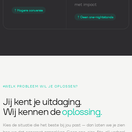
met impact
↑ Hogere conversie
↑ Geen one-nightstands
WELK PROBLEEM WIL JE OPLOSSEN?
Jij kent je uitdaging.
Wij kennen de
oplossing.
Kies de situatie die het beste bij jou past — dan laten we je zien