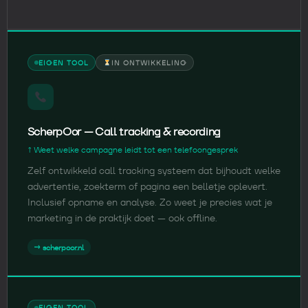
EIGEN TOOL
IN ONTWIKKELING
ScherpOor — Call tracking & recording
↑ Weet welke campagne leidt tot een telefoongesprek
Zelf ontwikkeld call tracking systeem dat bijhoudt welke
advertentie, zoekterm of pagina een belletje oplevert.
Inclusief opname en analyse. Zo weet je precies wat je
marketing in de praktijk doet — ook offline.
→ scherpoor.nl
EIGEN TOOL