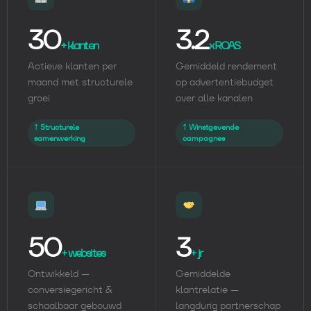
30
3.2
+ klanten
x ROAS
Actieve klanten per
Gemiddeld rendement
maand met structurele
op advertentiebudget
groei
over alle kanalen
↑ Structurele
↑ Winstgevende
samenwerking
campagnes
50
3
+ websites
+ jr
Ontwikkeld —
Gemiddelde
conversiegericht &
klantrelatie —
schaalbaar gebouwd
langdurig partnerschap