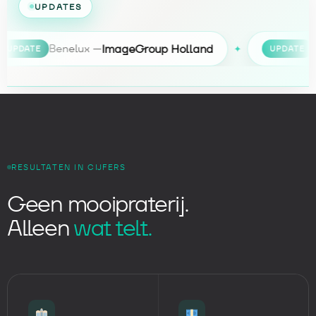
UPDATES
ImageGroup Holland
Benelux —
Interna
✦
TE
UPDATE
RESULTATEN IN CIJFERS
Geen mooipraterij.
Alleen
wat telt.