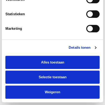
Volg ons ook op:
Statistieken
Marketing
Onderdeel van
Mensen Van
De kracht van combinatie
Details tonen
Alles toestaan
Selectie toestaan
Weigeren