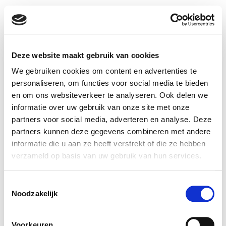
Deze website maakt gebruik van cookies
We gebruiken cookies om content en advertenties te
personaliseren, om functies voor social media te bieden
en om ons websiteverkeer te analyseren. Ook delen we
informatie over uw gebruik van onze site met onze
partners voor social media, adverteren en analyse. Deze
Cases
De Amert 136
partners kunnen deze gegevens combineren met andere
Over ons
5462 GH Veghel
informatie die u aan ze heeft verstrekt of die ze hebben
Contact
info@wearewim.nl
verzameld op basis van uw gebruik van hun services.
Vacatures
Disclaimer
Toestemmingsselectie
TicketWIM |
Privacy
Noodzakelijk
Support Center
Voorkeuren