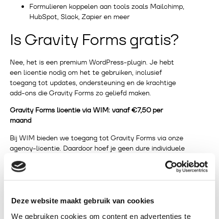
Formulieren koppelen aan tools zoals Mailchimp,
HubSpot, Slack, Zapier en meer
Is Gravity Forms gratis?
Nee, het is een premium WordPress-plugin. Je hebt
een licentie nodig om het te gebruiken, inclusief
toegang tot updates, ondersteuning en de krachtige
add-ons die Gravity Forms zo geliefd maken.
Gravity Forms licentie via WIM: vanaf €7,50 per
maand
Bij WIM bieden we toegang tot Gravity Forms via onze
agency-licentie. Daardoor hoef je geen dure individuele
licentie via de officiële website aan te schaffen.
Wat je krijgt:
Inclusief installatie en activatie
Deze website maakt gebruik van cookies
Geen gedoe met licenties of updates
Toegang tot alle premium add-ons
We gebruiken cookies om content en advertenties te