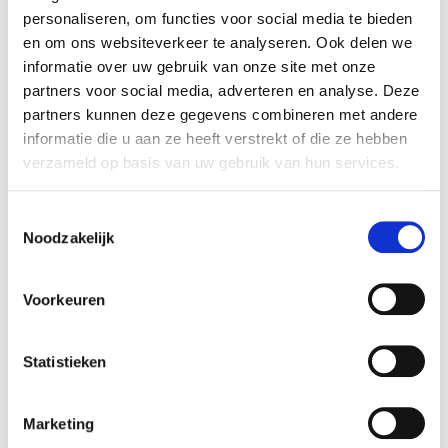
Gewoon support van een Nederlands team
personaliseren, om functies voor social media te bieden
Slechts €7,50 per maand – uniek in Nederland!
en om ons websiteverkeer te analyseren. Ook delen we
Bijzonder: nergens anders kun je de licentie per maand
informatie over uw gebruik van onze site met onze
afnemen. Zo kun je het eerst uitproberen zonder direct
partners voor social media, adverteren en analyse. Deze
een jaar vast te zitten.
partners kunnen deze gegevens combineren met andere
informatie die u aan ze heeft verstrekt of die ze hebben
Hoe veilig is Gravity Forms?
verzameld op basis van uw gebruik van hun services.
Het is een
premium plugin
met een professioneel
Toestemmingsselectie
ontwikkelteam dat continu werkt aan veiligheid,
Noodzakelijk
stabiliteit en updates. Omdat het veel gebruikt wordt
binnen de zakelijke markt (ook bij banken, verzekeraars
en onderwijsinstellingen), is veiligheid topprioriteit.
Voorkeuren
1. Actieve doorontwikkeling & snelle patches
Waar gratis plugins soms traag reageren op
Statistieken
kwetsbaarheden, brengt Gravity Forms regelmatig
beveiligingsupdates uit.
Marketing
Hierdoor ben je beter beschermd tegen lekken of