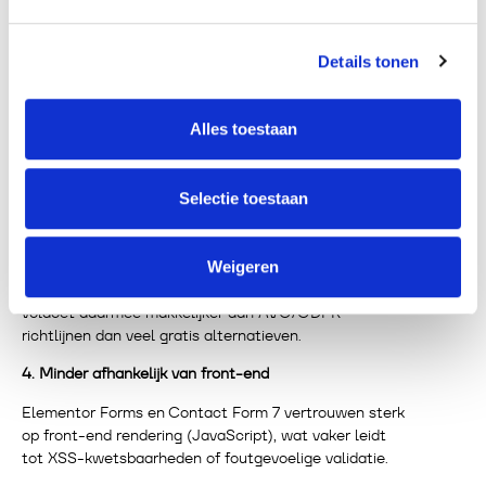
misbruik.
2. Betere spam- en botbescherming
Details tonen
Het ondersteunt: reCAPTCHA v2 & v3 honeypots
Akismet integratie
Alles toestaan
Deze technieken maken formulieren aanzienlijk minder
kwetsbaar voor spam en brute force attacks dan
bijvoorbeeld CF7.
Selectie toestaan
3. Veilige dataopslag
Formuliervelden kun je anonimiseren, uitsluiten van
Weigeren
opslag of koppelen aan beveiligde systemen. Het
voldoet daarmee makkelijker aan AVG/GDPR-
richtlijnen dan veel gratis alternatieven.
4. Minder afhankelijk van front-end
Elementor Forms en Contact Form 7 vertrouwen sterk
op front-end rendering (JavaScript), wat vaker leidt
tot XSS-kwetsbaarheden of foutgevoelige validatie.