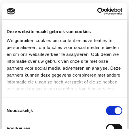
Deze website maakt gebruik van cookies
We gebruiken cookies om content en advertenties te
personaliseren, om functies voor social media te bieden
en om ons websiteverkeer te analyseren. Ook delen we
informatie over uw gebruik van onze site met onze
partners voor social media, adverteren en analyse. Deze
Cases
De Amert 136
partners kunnen deze gegevens combineren met andere
Over ons
5462 GH Veghel
informatie die u aan ze heeft verstrekt of die ze hebben
Contact
info@wearewim.nl
verzameld op basis van uw gebruik van hun services.
Vacatures
Disclaimer
Toestemmingsselectie
TicketWIM |
Privacy
Noodzakelijk
Support Center
Voorkeuren