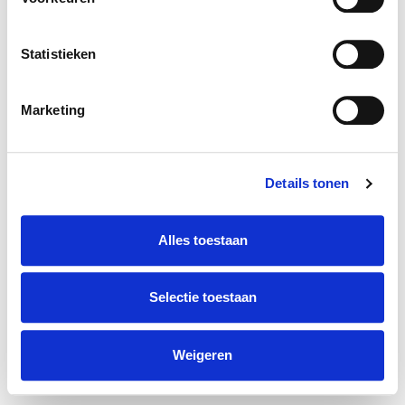
Volg ons ook op:
Statistieken
Marketing
Onderdeel van
Mensen Van
De kracht van combinatie
Details tonen
Alles toestaan
Selectie toestaan
Weigeren