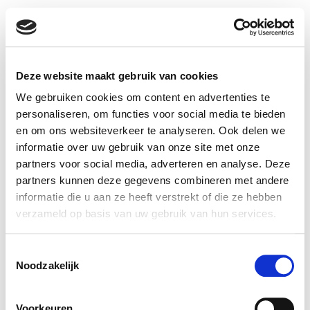
Deze website maakt gebruik van cookies
We gebruiken cookies om content en advertenties te
personaliseren, om functies voor social media te bieden
en om ons websiteverkeer te analyseren. Ook delen we
informatie over uw gebruik van onze site met onze
partners voor social media, adverteren en analyse. Deze
Cases
De Amert 136
partners kunnen deze gegevens combineren met andere
Over ons
5462 GH Veghel
informatie die u aan ze heeft verstrekt of die ze hebben
Contact
info@wearewim.nl
verzameld op basis van uw gebruik van hun services.
Vacatures
Disclaimer
Toestemmingsselectie
TicketWIM |
Privacy
Noodzakelijk
Support Center
Voorkeuren