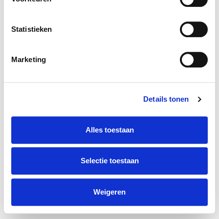
Volg ons ook op:
Statistieken
Marketing
Onderdeel van
Mensen Van
De kracht van combinatie
Details tonen
Alles toestaan
Selectie toestaan
Weigeren