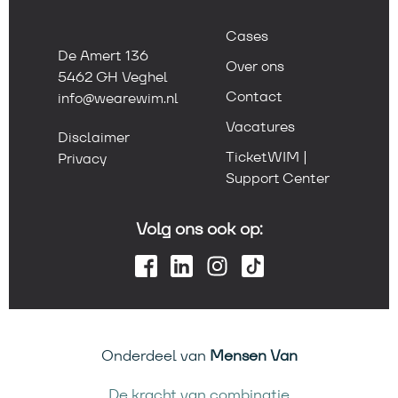
Cases
De Amert 136
Over ons
5462 GH Veghel
Contact
info@wearewim.nl
Vacatures
Disclaimer
TicketWIM |
Privacy
Support Center
Volg ons ook op:
Onderdeel van
Mensen Van
De kracht van combinatie